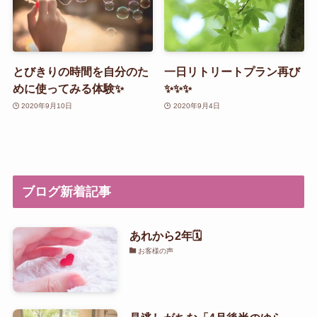
とびきりの時間を自分のた
一日リトリートプラン再び
めに使ってみる体験✨
✨✨✨
2020年9月10日
2020年9月4日
ブログ新着記事
あれから2年🗓️
お客様の声