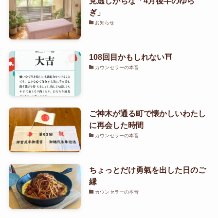
見逃しがちな「4月後半のゆら
ぎ」
お知らせ
108回目かもしれない⛩️
カウンセラーの本音
ご神木が通る町で懐かしいわたし
に再会した時間
カウンセラーの本音
ちょっとだけ勇氣を出した日のご
縁
カウンセラーの本音