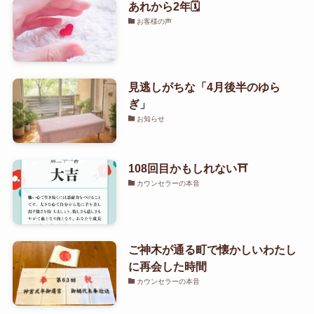
あれから2年🗓️
お客様の声
見逃しがちな「4月後半のゆら
ぎ」
お知らせ
108回目かもしれない⛩️
カウンセラーの本音
ご神木が通る町で懐かしいわたし
に再会した時間
カウンセラーの本音