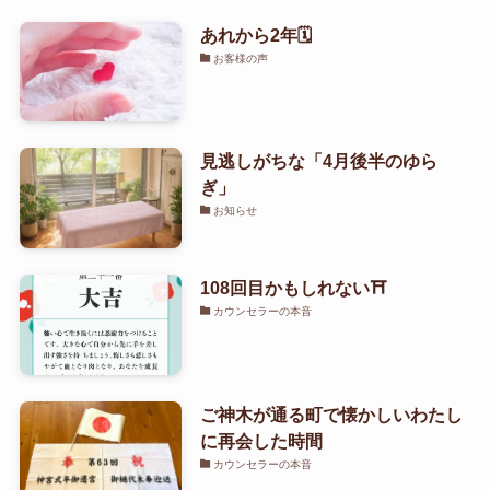
あれから2年🗓️
お客様の声
見逃しがちな「4月後半のゆら
ぎ」
お知らせ
108回目かもしれない⛩️
カウンセラーの本音
ご神木が通る町で懐かしいわたし
に再会した時間
カウンセラーの本音