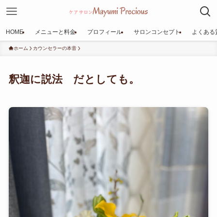
HOME
メニューと料金
プロフィール
サロンコンセプト
よくある
ホーム
カウンセラーの本音
釈迦に説法 だとしても。