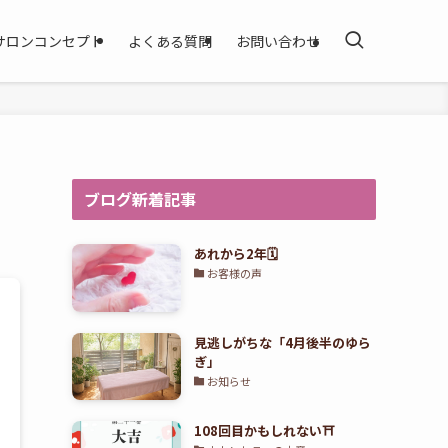
サロンコンセプト
よくある質問
お問い合わせ
ブログ新着記事
あれから2年🗓️
お客様の声
見逃しがちな「4月後半のゆら
ぎ」
お知らせ
108回目かもしれない⛩️